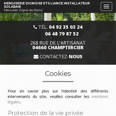
Aller
MENUISERIE DIGNOISE ETS LIANCE INSTALLATEUR
SOLABAIE
Togg
au
Menuisier Digne-les-Bains
navi
contenu
principal
TÉL.
04 92 35 03 24
06 48 79 87 52
268 RUE DE L'ARTISANAT
04660 CHAMPTERCIER
CONTACTEZ-
NOUS
Cookies
Pour en savoir plus sur l'identité des différents
intervenants du site, veuillez consulter les
mentions
légales
.
Protection de la vie privée