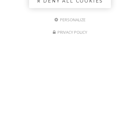
DENY ALL COOKIES
MENUISERIE DIGNOISE
Ets LIANCE
PERSONALIZE
INSTALLATEUR SOLABAIE
Entreprise de menuiserie
PRIVACY POLICY
Digne-les-Bains
Adresse
268 Rue de l'Artisanat
04660 Champtercier
Tél. :
04 92 35 03 24
06 48 79 87 52
Nos horaires
:
Du lundi au vendredi
de 9h à 12h et de 14h à 18h