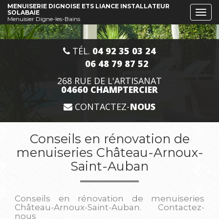
Aller
MENUISERIE DIGNOISE ETS LIANCE INSTALLATEUR
SOLABAIE
Togg
au
Menuisier Digne-les-Bains
navi
contenu
principal
TÉL.
04 92 35 03 24
06 48 79 87 52
268 RUE DE L'ARTISANAT
04660 CHAMPTERCIER
CONTACTEZ-
NOUS
Conseils en rénovation de
menuiseries Château-Arnoux-
Saint-Auban
Conseils en rénovation de menuiseries
Château-Arnoux-Saint-Auban.
Contactez-
nous