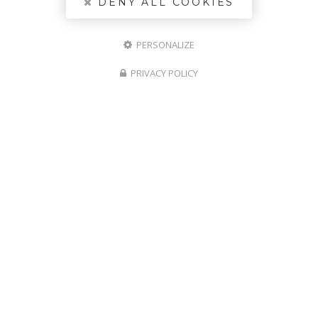
DENY ALL COOKIES
MENUISERIE DIGNOISE
Ets LIANCE
PERSONALIZE
INSTALLATEUR SOLABAIE
Entreprise de menuiserie
PRIVACY POLICY
Digne-les-Bains
Adresse
268 Rue de l'Artisanat
04660 Champtercier
Tél. :
04 92 35 03 24
06 48 79 87 52
Nos horaires
:
Du lundi au vendredi
de 9h à 12h et de 14h à 18h
Contactez votre entreprise de
menuiserie à Digne-les-Bains
Nom - Prénom :
*
Email :
*