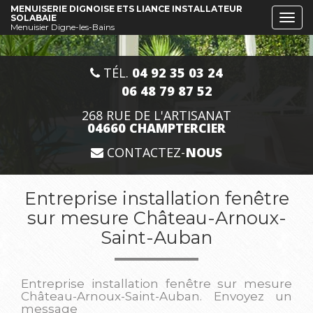
Aller
MENUISERIE DIGNOISE ETS LIANCE INSTALLATEUR
SOLABAIE
Togg
au
Menuisier Digne-les-Bains
navi
contenu
principal
TÉL.
04 92 35 03 24
06 48 79 87 52
268 RUE DE L'ARTISANAT
04660 CHAMPTERCIER
CONTACTEZ-
NOUS
Entreprise installation fenêtre
sur mesure Château-Arnoux-
Saint-Auban
Entreprise installation fenêtre sur mesure
Château-Arnoux-Saint-Auban.
Envoyez un
message