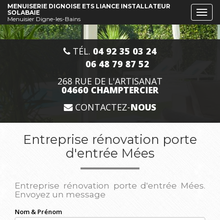
Aller
MENUISERIE DIGNOISE ETS LIANCE INSTALLATEUR
SOLABAIE
Togg
au
Menuisier Digne-les-Bains
navi
contenu
principal
TÉL.
04 92 35 03 24
06 48 79 87 52
268 RUE DE L'ARTISANAT
04660 CHAMPTERCIER
CONTACTEZ-
NOUS
Entreprise rénovation porte
d'entrée Mées
Entreprise rénovation porte d'entrée Mées.
Envoyez un message
Nom & Prénom