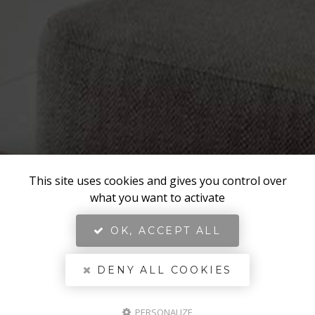
This site uses cookies and gives you control over
what you want to activate
OK, ACCEPT ALL
DENY ALL COOKIES
MENUISERIE DIGNOISE
Ets LIANCE
INSTALLATEUR SOLABAIE
Entreprise de menuiserie
PERSONALIZE